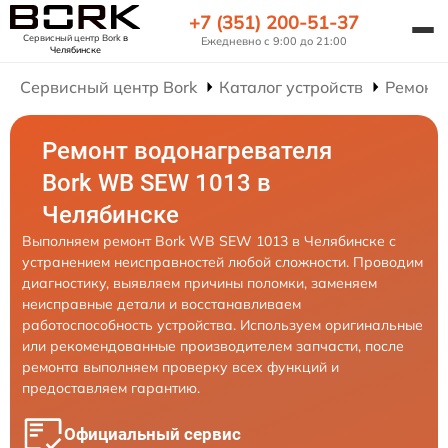
+7 (351) 200-51-37
Сервисный центр Bork
в
Ежедневно с 9:00 до 21:00
Челябинске
Сервисный центр Bork
Каталог устройств
Ремонт
Ремонт водонагревателя
Bork WB SEW 1013 в
Челябинске
Выполняем ремонт Bork WB SEW 1013 в Челябинске с
устранением неисправностей любой сложности. Проводим
диагностику, выявляем причины поломки, заменяем
неисправные детали и восстанавливаем
работоспособность устройства. Используем оригинальные
или рекомендованные производителем запчасти, после
ремонта выполняем проверку всех функций и
предоставляем гарантию.
Официальный сервис