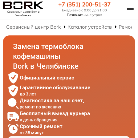
+7 (351) 200-51-37
Ежедневно с 9:00 до 21:00
Сервисный центр Bork
в
Позвонить
мне утром
Челябинске
Сервисный центр Bork
Каталог устройств
Ремонт
Замена термоблока
кофемашины
Bork в Челябинске
Официальный сервис
Гарантийное обслуживание
до 3 лет
Диагностика за наш счет,
ремонт по желанию
Бесплатный выезд курьера
в день обращения
Срочный ремонт
от 35 минут