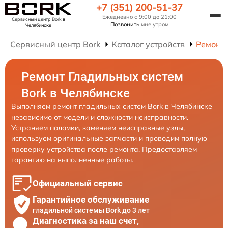
+7 (351) 200-51-37
Ежедневно с 9:00 до 21:00
Сервисный центр Bork
в
Позвонить
мне утром
Челябинске
Сервисный центр Bork
Каталог устройств
Ремонт 
Ремонт Гладильных систем
Bork в Челябинске
Выполняем ремонт гладильных систем Bork в Челябинске
независимо от модели и сложности неисправности.
Устраняем поломки, заменяем неисправные узлы,
используем оригинальные запчасти и проводим полную
проверку устройства после ремонта. Предоставляем
гарантию на выполненные работы.
Официальный сервис
Гарантийное обслуживание
гладильной системы Bork до 3 лет
Диагностика за наш счет,