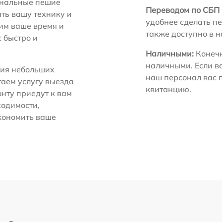
нальные пешие
Переводом по СБП 
ть вашу технику и
удобнее сделать пе
ним ваше время и
также доступно в 
с быстро и
Наличными:
Конечн
наличными. Если в
ия небольших
наш персонал вас 
гаем услугу выезда
квитанцию.
нту приедут к вам
ходимости,
экономить ваше