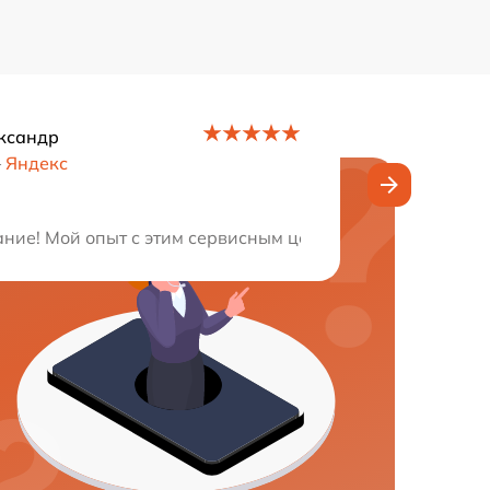
ксандр
–
Яндекс
 дали отличные советы по уходу.
ие! Мой опыт с этим сервисным центром был просто вос