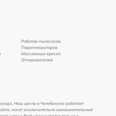
Роботов-пылесосов
Парогенераторов
а
Массажных кресел
Отпаривателей
риода. Наш центр в Челябинске работает
сайте, носят исключительно ознакомительный
говой марки Bork упоминаются только в